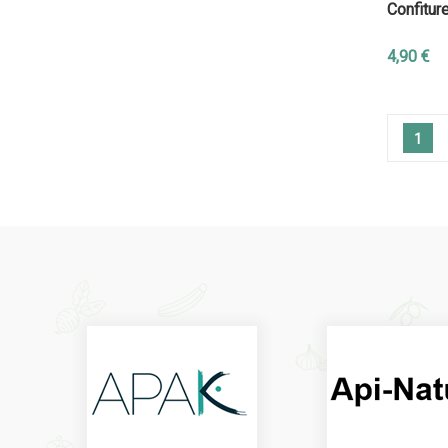
Confitur
4,90 €
1