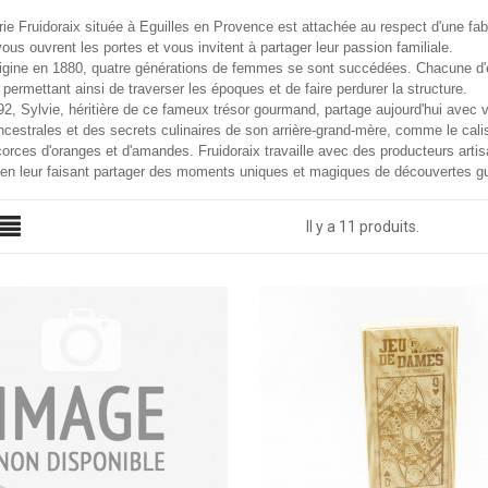
rie Fruidoraix située à Eguilles en Provence est attachée au respect d'une fabric
s ouvrent les portes et vous invitent à partager leur passion familiale.
rigine en 1880, quatre générations de femmes se sont succédées. Chacune d'
, permettant ainsi de traverser les époques et de faire perdurer la structure.
2, Sylvie, héritière de ce fameux trésor gourmand, partage aujourd'hui avec vo
ncestrales et des secrets culinaires de son arrière-grand-mère, comme le ca
écorces d'oranges et d'amandes. Fruidoraix travaille avec des producteurs arti
 en leur faisant partager des moments uniques et magiques de découvertes gu
Il y a 11 produits.