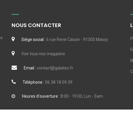
NOUS CONTACTER
es
P
Siège social :
6 rue René Cassin - 91300 Massy
F
Voir tous nos magasins
N
Email :
contact@galateo.fr
Téléphone :
06 38 18 09 39
Heures d'ouverture :
8:00 - 19:00, Lun - Sam