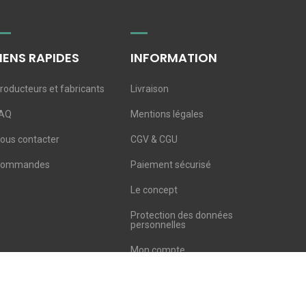
LIENS RAPIDES
INFORMATION
roducteurs et fabricants
Livraison
AQ
Mentions légales
ous contacter
CGV & CGU
Commandes
Paiement sécurisé
Le concept
Protection des données
personnelles
Mon compte